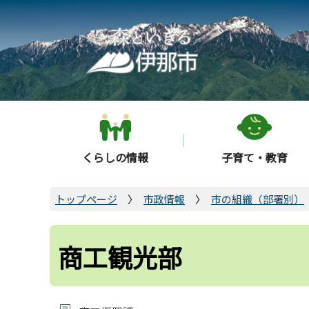
こ
の
ペ
ー
ジ
の
先
頭
くらしの情報
子育て・教育
で
す
トップページ
市政情報
市の組織（部署別）
商工観光部