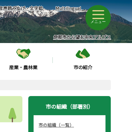
音声読み上げ・文字拡
Multilingual
大
メニュー
伊那市から望む中央アルプス
産業・農林業
市の紹介
市の組織（部署別）
市の組織（一覧）