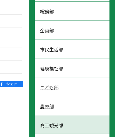
総務部
企画部
市民生活部
健康福祉部
こども部
農林部
商工観光部