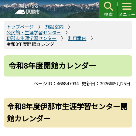
こ
の
ペ
ー
トップページ
施設案内
公民館・生涯学習センター
ジ
伊那市生涯学習センター
利用案内
の
令和8年度開館カレンダー
先
頭
令和8年度開館カレンダー
で
す
ページID：466847934
更新日：2026年5月25日
令和8年度伊那市生涯学習センター開
館カレンダー