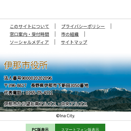
このサイトについて
プライバシーポリシー
窓口案内・受付時間
市の組織
ソーシャルメディア
サイトマップ
伊那市役所
法人番号9000020202096
〒396-8617 長野県伊那市下新田3050番地
代表電話：0265-78-4111
伊那市から望む南アルプス・中央アルプス
©Ina City.
PC版表示
スマートフォン版表示