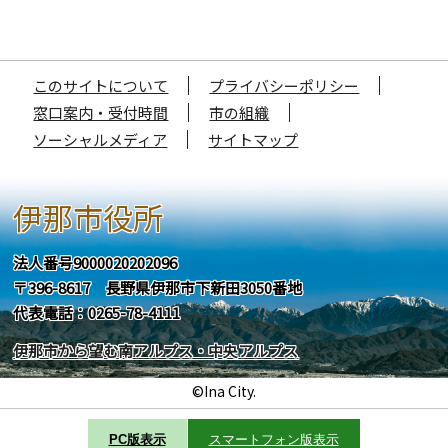
このサイトについて
プライバシーポリシー
窓口案内・受付時間
市の組織
ソーシャルメディア
サイトマップ
伊那市役所
法人番号9000020202096
〒396-8617 長野県伊那市下新田3050番地
代表電話：0265-78-4111
伊那市から望む南アルプス・中央アルプス
©Ina City.
PC版表示
スマートフォン版表示