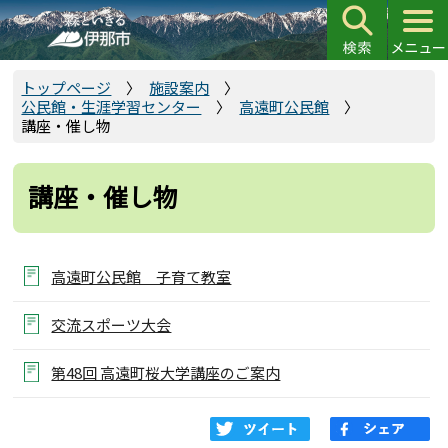
こ
の
ペ
ー
トップページ
施設案内
公民館・生涯学習センター
高遠町公民館
ジ
講座・催し物
の
先
頭
講座・催し物
で
す
高遠町公民館 子育て教室
交流スポーツ大会
第48回 高遠町桜大学講座のご案内