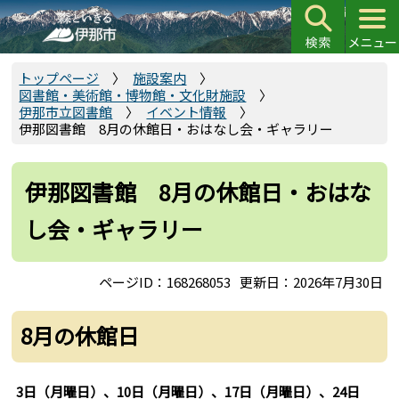
こ
の
ペ
ー
トップページ
施設案内
図書館・美術館・博物館・文化財施設
ジ
伊那市立図書館
イベント情報
の
伊那図書館 8月の休館日・おはなし会・ギャラリー
先
頭
伊那図書館 8月の休館日・おはな
で
す
し会・ギャラリー
ページID：168268053
更新日：2026年7月30日
8月の休館日
3日（月曜日）、10日（月曜日）、17日（月曜日）、24日