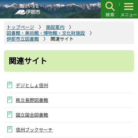
こ
の
ペ
ー
トップページ
施設案内
図書館・美術館・博物館・文化財施設
ジ
伊那市立図書館
関連サイト
の
先
頭
関連サイト
で
す
デジとしょ信州
県立長野図書館
国立国会図書館
信州ブックサーチ