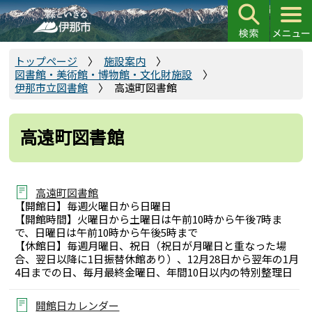
こ
の
ペ
ー
トップページ
施設案内
図書館・美術館・博物館・文化財施設
ジ
伊那市立図書館
高遠町図書館
の
先
頭
高遠町図書館
で
す
高遠町図書館
【開館日】毎週火曜日から日曜日
【開館時間】火曜日から土曜日は午前10時から午後7時ま
で、日曜日は午前10時から午後5時まで
【休館日】毎週月曜日、祝日（祝日が月曜日と重なった場
合、翌日以降に1日振替休館あり）、12月28日から翌年の1月
4日までの日、毎月最終金曜日、年間10日以内の特別整理日
開館日カレンダー