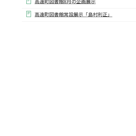
高遠町図書館8月の企画展示
高遠町図書館常設展示「島村利正」