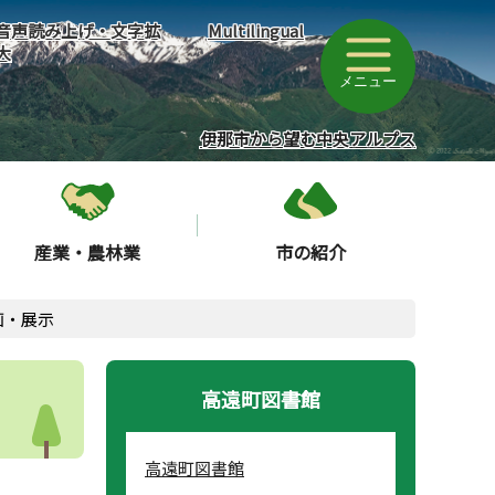
音声読み上げ・文字拡
Multilingual
大
メニュー
伊那市から望む中央アルプス
産業・農林業
市の紹介
画・展示
高遠町図書館
高遠町図書館