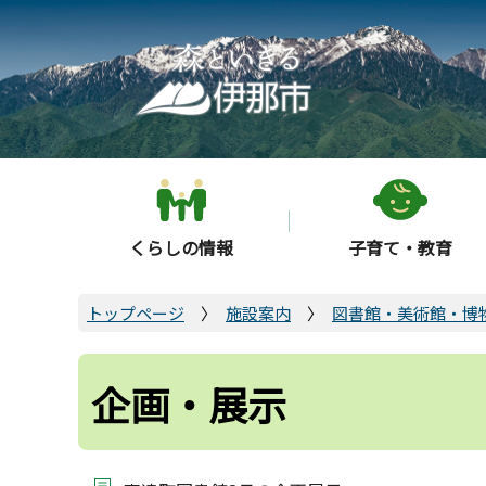
こ
の
ペ
ー
ジ
の
先
頭
くらしの情報
子育て・教育
で
す
トップページ
施設案内
図書館・美術館・博
企画・展示