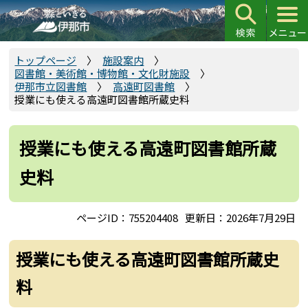
こ
の
ペ
ー
トップページ
施設案内
図書館・美術館・博物館・文化財施設
ジ
伊那市立図書館
高遠町図書館
の
授業にも使える高遠町図書館所蔵史料
先
頭
授業にも使える高遠町図書館所蔵
で
す
史料
ページID：755204408
更新日：2026年7月29日
授業にも使える高遠町図書館所蔵史
料