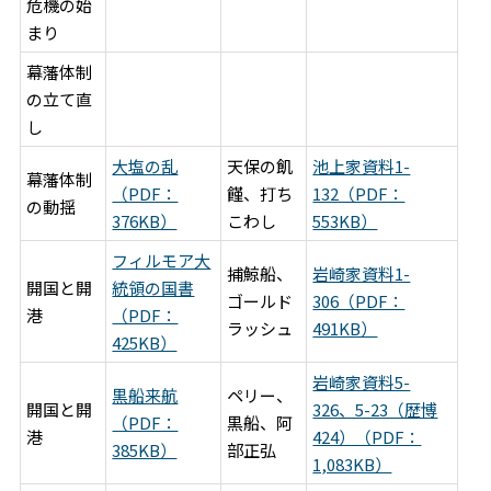
危機の始
まり
幕藩体制
の立て直
し
大塩の乱
天保の飢
池上家資料1-
幕藩体制
（PDF：
饉、打ち
132（PDF：
の動揺
376KB）
こわし
553KB）
フィルモア大
捕鯨船、
岩崎家資料1-
開国と開
統領の国書
ゴールド
306（PDF：
港
（PDF：
ラッシュ
491KB）
425KB）
岩崎家資料5-
黒船来航
ペリー、
開国と開
326、5-23（歴博
（PDF：
黒船、阿
港
424）（PDF：
385KB）
部正弘
1,083KB）