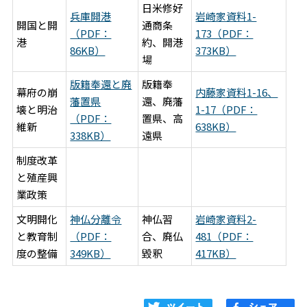
日米修好
兵庫開港
岩崎家資料1-
開国と開
通商条
（PDF：
173（PDF：
港
約、開港
86KB）
373KB）
場
版籍奉還と廃
版籍奉
幕府の崩
内藤家資料1-16、
藩置県
還、廃藩
壊と明治
1-17（PDF：
（PDF：
置県、高
維新
638KB）
338KB）
遠県
制度改革
と殖産興
業政策
文明開化
神仏分離令
神仏習
岩崎家資料2-
と教育制
（PDF：
合、廃仏
481（PDF：
度の整備
349KB）
毀釈
417KB）