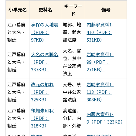
キーワー
小単元名
史料名
備考
ド
江戸幕府
享保の大地震
城郭、地
内藤家資料1-
と大名・
（PDF：
震、武家
410（PDF：
朝廷
97KB）
諸法度
531KB）
大名、官
江戸幕府
大名の官職名
岩崎家資料1-
位、禁中
と大名・
（PDF：
99（PDF：
幷公家諸
朝廷
337KB）
271KB）
法度
江戸幕府
改元の触れ
元号、禁
岩崎家資料1-
と大名・
（PDF：
中幷公家
113（PDF：
朝廷
325KB）
諸法度
308KB）
江戸幕府
領知朱印状
高遠藩、
内藤家資料1-
と大名・
（PDF：
分杭、内
9（PDF：323KB）
朝廷
318KB）
郷・外郷