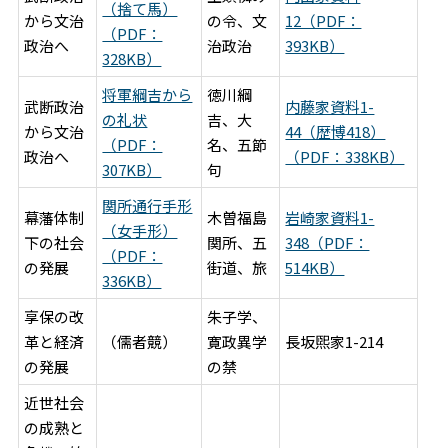
（捨て馬）
から文治
の令、文
12（PDF：
（PDF：
政治へ
治政治
393KB）
328KB）
将軍綱吉から
徳川綱
武断政治
内藤家資料1-
の礼状
吉、大
から文治
44（歴博418）
（PDF：
名、五節
政治へ
（PDF：338KB）
307KB）
句
関所通行手形
幕藩体制
木曽福島
岩崎家資料1-
（女手形）
下の社会
関所、五
348（PDF：
（PDF：
の発展
街道、旅
514KB）
336KB）
享保の改
朱子学、
革と経済
（儒者競）
寛政異学
長坂煕家1-214
の発展
の禁
近世社会
の成熟と