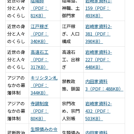
近世の身
陰陽師
陰陽道、
岩崎家資料1-
分と人々
（PDF：
神職、土
159（PDF：
のくらし
81KB）
御門家
493KB）
近世の身
江戸稼ぎ
江戸稼
岩崎家資料2-
分と人々
（PDF：
ぎ、人口
381（PDF：
のくらし
340KB）
構成
390KB）
近世の身
高遠石工
高遠石
岩崎家資料3-
分と人々
（PDF：
工、出稼
227（PDF：
のくらし
317KB）
ぎ
448KB）
アジアの
キリシタン札
禁教政
内田家資料
なかの幕
（PDF：
策、鎖国
3（PDF：488KB）
藩体制
344KB）
アジアの
寺請制度
宗門改
岩崎家資料2-
なかの幕
（PDF：
め、宗門
432（PDF：
藩体制
80KB）
人別帳
503KB）
生類憐みの令
武断政治
生類憐み
内田家資料