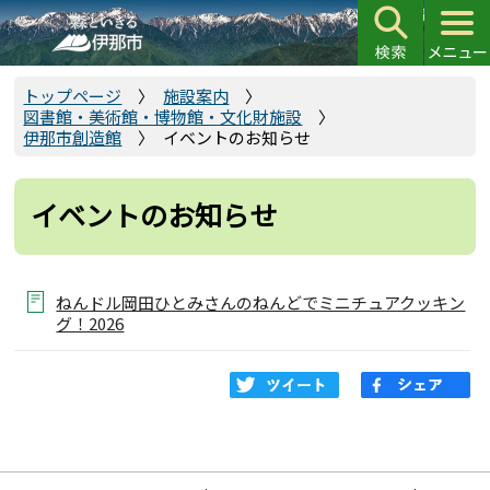
こ
の
ペ
ー
トップページ
施設案内
図書館・美術館・博物館・文化財施設
ジ
伊那市創造館
イベントのお知らせ
の
先
頭
イベントのお知らせ
で
す
ねんドル岡田ひとみさんのねんどでミニチュアクッキン
グ！2026