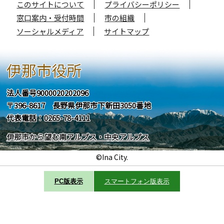
このサイトについて
プライバシーポリシー
窓口案内・受付時間
市の組織
ソーシャルメディア
サイトマップ
伊那市役所
法人番号9000020202096
〒396-8617 長野県伊那市下新田3050番地
代表電話：0265-78-4111
伊那市から望む南アルプス・中央アルプス
©Ina City.
PC版表示
スマートフォン版表示