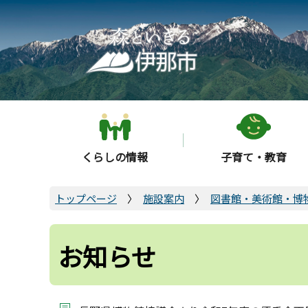
こ
の
ペ
ー
ジ
の
先
頭
くらしの情報
子育て・教育
で
す
トップページ
施設案内
図書館・美術館・博
お知らせ