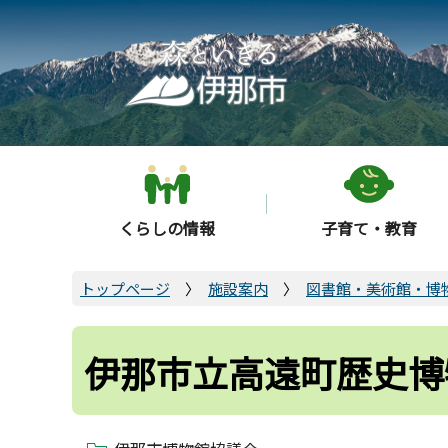
こ
の
ペ
ー
ジ
の
先
頭
くらしの情報
子育て・教育
で
す
トップページ
施設案内
図書館・美術館・博
伊那市立高遠町歴史博