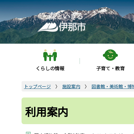
こ
の
ペ
ー
ジ
の
先
頭
くらしの情報
子育て・教育
で
す
トップページ
施設案内
図書館・美術館・博
利用案内