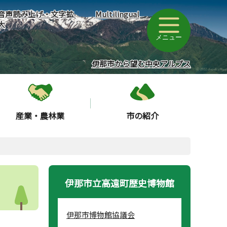
音声読み上げ・文字拡
Multilingual
大
メニュー
伊那市から望む中央アルプス
産業・農林業
市の紹介
伊那市立高遠町歴史博物館
伊那市博物館協議会