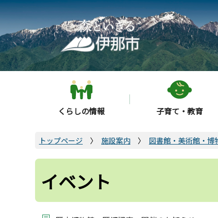
こ
の
ペ
ー
ジ
の
先
頭
くらしの情報
子育て・教育
で
す
トップページ
施設案内
図書館・美術館・博
イベント