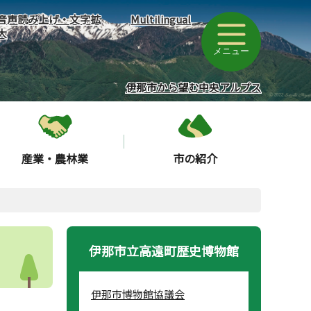
音声読み上げ・文字拡
Multilingual
大
メニュー
伊那市から望む中央アルプス
産業・農林業
市の紹介
伊那市立高遠町歴史博物館
伊那市博物館協議会