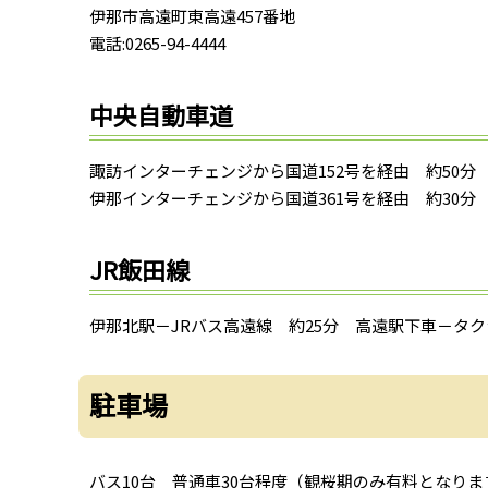
伊那市高遠町東高遠457番地
電話:0265-94-4444
中央自動車道
諏訪インターチェンジから国道152号を経由 約50分
伊那インターチェンジから国道361号を経由 約30分
JR飯田線
伊那北駅－JRバス高遠線 約25分 高遠駅下車－タク
駐車場
バス10台 普通車30台程度（観桜期のみ有料となりま