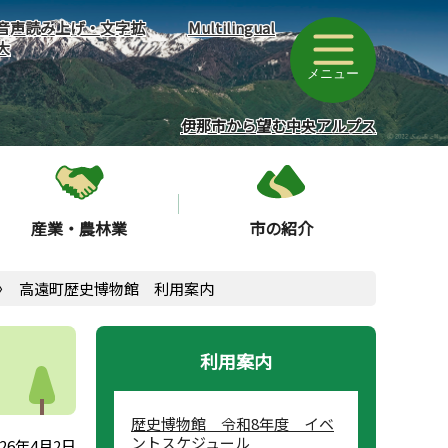
音声読み上げ・文字拡
Multilingual
大
メニュー
伊那市から望む中央アルプス
産業・農林業
市の紹介
高遠町歴史博物館 利用案内
利用案内
歴史博物館 令和8年度 イベ
ントスケジュール
26年4月2日