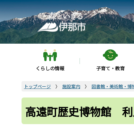
こ
の
ペ
ー
ジ
の
先
頭
くらしの情報
子育て・教育
で
す
トップページ
施設案内
図書館・美術館・博
高遠町歴史博物館 利