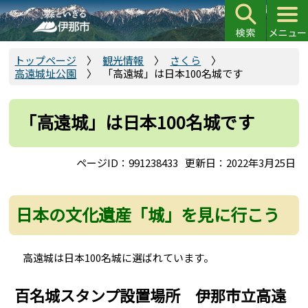
こ
の
ペ
ー
トップページ
観光情報
さくら
高遠城址公園
「高遠城」は日本100名城です
ジ
の
先
「高遠城」は日本100名城です
頭
で
ページID：991238433
更新日：2022年3月25日
す
日本の文化遺産「城」を見に行こう
高遠城は日本100名城に選ばれています。
百名城スタンプ設置場所 伊那市立高遠