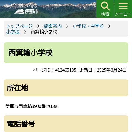
こ
の
ペ
ー
トップページ
施設案内
小学校・中学校
小学校
西箕輪小学校
ジ
の
先
西箕輪小学校
頭
で
ページID：412465195
更新日：2025年3月24日
す
所在地
伊那市西箕輪3900番地138
電話番号