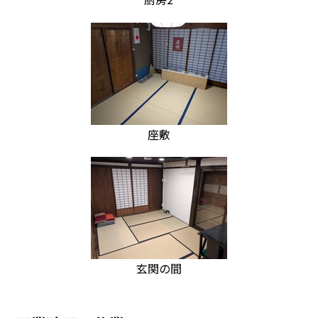
座敷
玄関の間