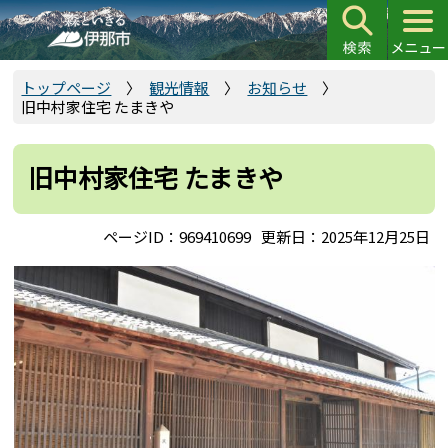
こ
の
ペ
ー
トップページ
観光情報
お知らせ
旧中村家住宅 たまきや
ジ
の
先
旧中村家住宅 たまきや
頭
で
ページID：969410699
更新日：2025年12月25日
す