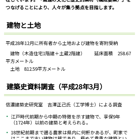
つなげることにより、人々が集う拠点を目指します。
建物と土地
平成28年12月に所有者から土地および建物を寄附受納
建物（木造住宅1階建＋土蔵2階建） 延床面積 258.67
平方メートル
土地 812.59平方メートル
建築史資料調査（平成28年3月）
信濃建築史研究室 吉澤正己氏（工学博士）による調査
江戸時代前期から中期の特徴を示す建物で、享保9年
（1724年）以前の建築と考えられる。
18世紀前期まで遡る農家は県内に何軒かあるが、町家で
はここまで古い建物は稀であり、極めて貴重な建築とい