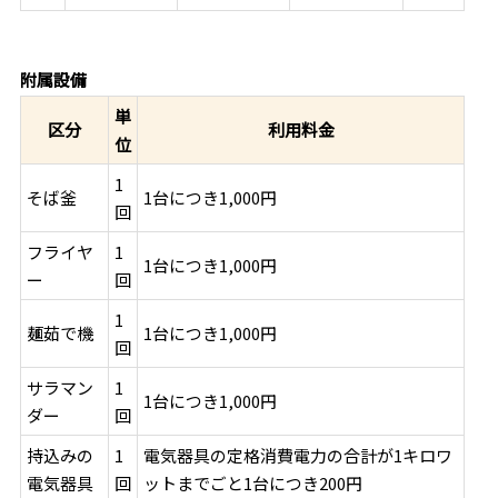
附属設備
単
区分
利用料金
位
1
そば釜
1台につき1,000円
回
フライヤ
1
1台につき1,000円
ー
回
1
麺茹で機
1台につき1,000円
回
サラマン
1
1台につき1,000円
ダー
回
持込みの
1
電気器具の定格消費電力の合計が1キロワ
電気器具
回
ットまでごと1台につき200円