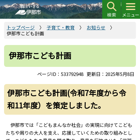
こ
の
ペ
ー
トップページ
子育て・教育
お知らせ
伊那市こども計画
ジ
の
先
伊那市こども計画
頭
で
ページID：533792948
更新日：2025年5月8日
す
伊那市こども計画(令和7年度から令
和11年度）を策定しました。
伊那市では「こどもまんなか社会」の実現に向けてこども
たちや周りの大人を支え、応援していくための取り組みとし