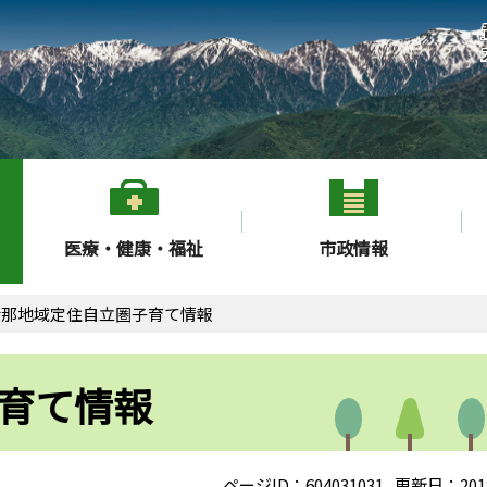
医療・健康・福祉
市政情報
伊那地域定住自立圏子育て情報
育て情報
ページID：604031031
更新日：201