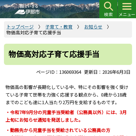
こ
の
ペ
ー
トップページ
子育て・教育
お知らせ
物価高対応子育て応援手当
ジ
の
先
物価高対応子育て応援手当
頭
で
ページID：136069364
更新日：2026年6月3日
す
物価高の影響が長期化している中、特にその影響を強く受け
ている子育て世帯を力強く応援する観点から、0歳から18歳
までのこども達に1人当たり2万円を支給するものです。
・令和7
年9月分の児童手当受給者（公務員以外）には、3月
上旬にお知らせ通知を発送しました。
・勤務先から児童手当を受給されている公務員の方