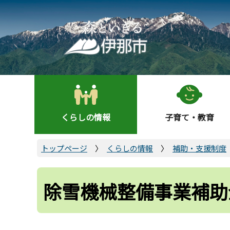
こ
の
ペ
ー
ジ
の
先
頭
くらしの情報
子育て・教育
で
す
トップページ
くらしの情報
補助・支援制度
除雪機械整備事業補助