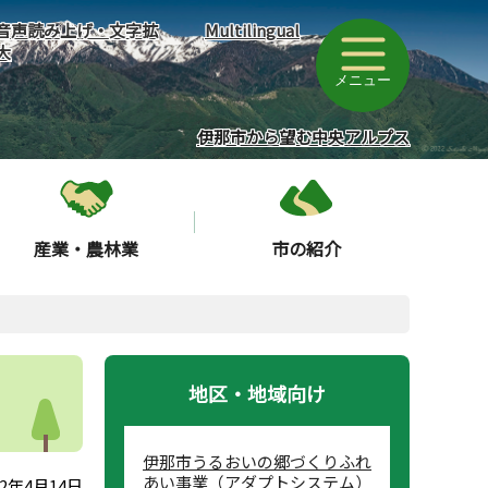
音声読み上げ・文字拡
Multilingual
大
メニュー
伊那市から望む中央アルプス
産業・農林業
市の紹介
地区・地域向け
伊那市うるおいの郷づくりふれ
あい事業（アダプトシステム）
2年4月14日