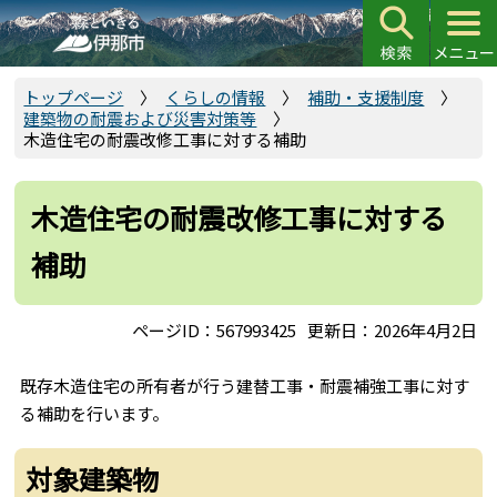
こ
の
ペ
ー
トップページ
くらしの情報
補助・支援制度
建築物の耐震および災害対策等
ジ
木造住宅の耐震改修工事に対する補助
の
先
頭
木造住宅の耐震改修工事に対する
で
補助
す
ページID：567993425
更新日：2026年4月2日
既存木造住宅の所有者が行う建替工事・耐震補強工事に対す
る補助を行います。
対象建築物