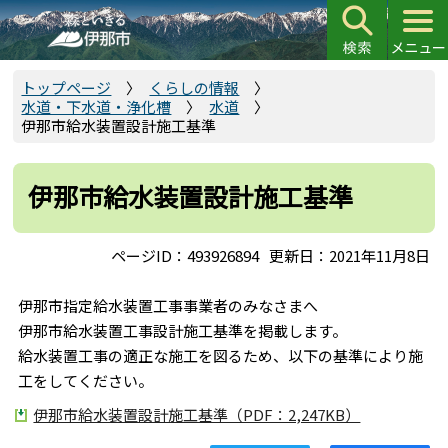
こ
の
ペ
ー
トップページ
くらしの情報
水道・下水道・浄化槽
水道
ジ
伊那市給水装置設計施工基準
の
先
頭
伊那市給水装置設計施工基準
で
す
ページID：493926894
更新日：2021年11月8日
伊那市指定給水装置工事事業者のみなさまへ
伊那市給水装置工事設計施工基準を掲載します。
給水装置工事の適正な施工を図るため、以下の基準により施
工をしてください。
伊那市給水装置設計施工基準（PDF：2,247KB）