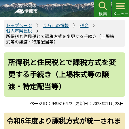
こ
の
ペ
ー
トップページ
くらしの情報
税金
個人市県民税
ジ
所得税と住民税とで課税方式を変更する手続き（上場株
の
式等の譲渡・特定配当等）
先
頭
所得税と住民税とで課税方式を変
で
す
更する手続き（上場株式等の譲
渡・特定配当等）
ページID：949816472
更新日：2023年11月28日
令和6年度より課税方式が統一されま