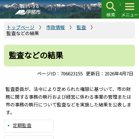
こ
の
ペ
ー
トップページ
市政情報
監査
監査などの結果
ジ
の
先
監査などの結果
頭
で
ページID：706623155
更新日：2026年4月7日
す
監査委員が、法令により定められた権限に基づいて、市の財
務に関する事務の執行および経営に係わる事業の管理または
市の事務の執行について監査などを実施した結果を公表しま
す。
定期監査