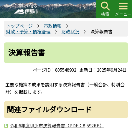
こ
の
ペ
ー
トップページ
市政情報
財政・予算・債権管理
財政状況
決算報告書
ジ
の
先
決算報告書
頭
で
ページID：805548932
更新日：2025年9月24日
す
主要な施策の成果を説明する決算報告書（一般会計、特別会
計）を掲載します。
関連ファイルダウンロード
令和6年度伊那市決算報告書（PDF：8,592KB）