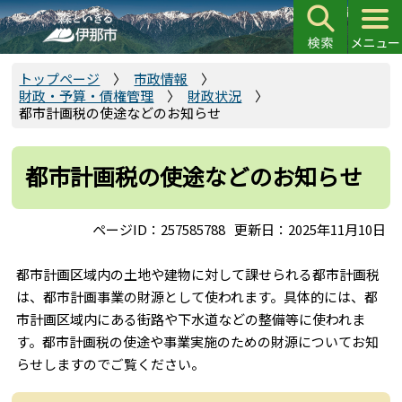
こ
の
ペ
ー
トップページ
市政情報
財政・予算・債権管理
財政状況
ジ
都市計画税の使途などのお知らせ
の
先
頭
都市計画税の使途などのお知らせ
で
す
ページID：257585788
更新日：2025年11月10日
都市計画区域内の土地や建物に対して課せられる都市計画税
は、都市計画事業の財源として使われます。具体的には、都
市計画区域内にある街路や下水道などの整備等に使われま
す。都市計画税の使途や事業実施のための財源についてお知
らせしますのでご覧ください。