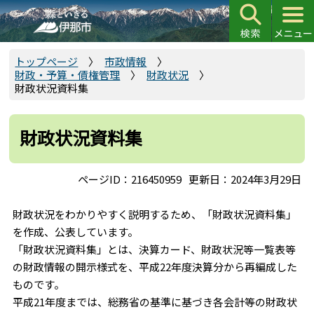
こ
の
ペ
ー
トップページ
市政情報
財政・予算・債権管理
財政状況
ジ
財政状況資料集
の
先
頭
財政状況資料集
で
す
ページID：216450959
更新日：2024年3月29日
財政状況をわかりやすく説明するため、「財政状況資料集」
を作成、公表しています。
「財政状況資料集」とは、決算カード、財政状況等一覧表等
の財政情報の開示様式を、平成22年度決算分から再編成した
ものです。
平成21年度までは、総務省の基準に基づき各会計等の財政状