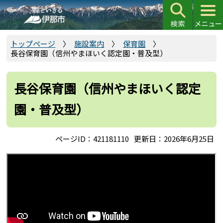
こ
の
ペ
ー
トップページ
施設案内
保育園
長谷保育園（信州やまほいく認定園・普及型）
ジ
の
先
長谷保育園（信州やまほいく認定
頭
園・普及型）
で
す
ページID：421181110
更新日：2026年6月25日