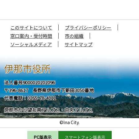
このサイトについて
プライバシーポリシー
窓口案内・受付時間
市の組織
ソーシャルメディア
サイトマップ
伊那市役所
法人番号9000020202096
〒396-8617 長野県伊那市下新田3050番地
代表電話：0265-78-4111
伊那市から望む南アルプス・中央アルプス
©Ina City.
PC版表示
スマートフォン版表示