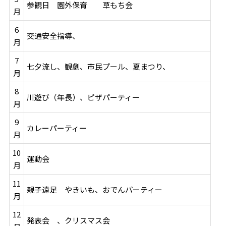
参観日 園外保育 草もち会
月
6
交通安全指導、
月
7
七夕流し、観劇、市民プール、夏まつり、
月
8
川遊び（年長）、ピザパーティー
月
9
カレーパーティー
月
10
運動会
月
11
親子遠足 やきいも、おでんパーティー
月
12
発表会 、クリスマス会