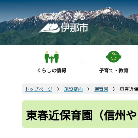
こ
の
ペ
ー
ジ
の
先
頭
くらしの情報
子育て・教育
で
す
トップページ
施設案内
保育園
東春近
東春近保育園（信州や