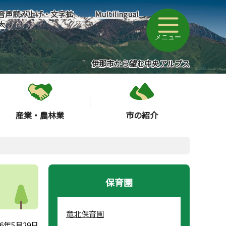
音声読み上げ・文字拡
Multilingual
大
メニュー
伊那市から望む中央アルプス
産業・農林業
市の紹介
保育園
竜北保育園
6年5月29日