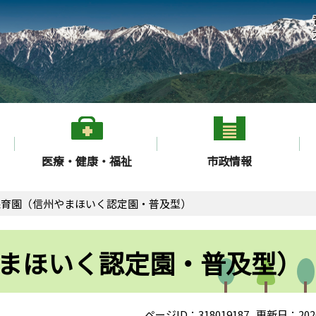
医療・健康・福祉
市政情報
保育園（信州やまほいく認定園・普及型）
まほいく認定園・普及型）
ページID：318019187
更新日：202