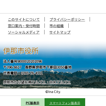
このサイトについて
プライバシーポリシー
窓口案内・受付時間
市の組織
ソーシャルメディア
サイトマップ
伊那市役所
法人番号9000020202096
〒396-8617 長野県伊那市下新田3050番地
代表電話：0265-78-4111
伊那市から望む南アルプス・中央アルプス
©Ina City.
PC版表示
スマートフォン版表示