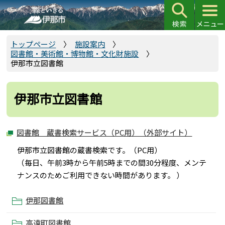
こ
の
ペ
ー
トップページ
施設案内
図書館・美術館・博物館・文化財施設
ジ
伊那市立図書館
の
先
頭
伊那市立図書館
で
す
図書館 蔵書検索サービス（PC用）（外部サイト）
伊那市立図書館の蔵書検索です。（PC用）
（毎日、午前3時から午前5時までの間30分程度、メンテ
ナンスのためご利用できない時間があります。 ）
伊那図書館
高遠町図書館