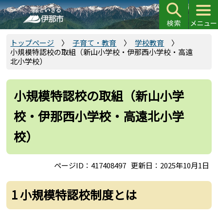
こ
の
ペ
ー
トップページ
子育て・教育
学校教育
小規模特認校の取組（新山小学校・伊那西小学校・高遠
ジ
北小学校）
の
先
頭
小規模特認校の取組（新山小学
で
校・伊那西小学校・高遠北小学
す
校）
ページID：417408497
更新日：2025年10月1日
1 小規模特認校制度とは