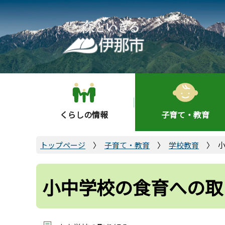
こ
の
ペ
ー
ジ
の
先
頭
くらしの情報
子育て・教育
で
す
トップページ
子育て・教育
学校教育
小中学校の食育への取