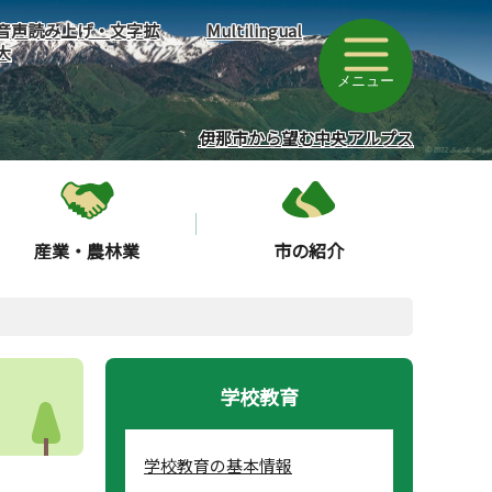
音声読み上げ・文字拡
Multilingual
大
メニュー
伊那市から望む中央アルプス
産業・農林業
市の紹介
学校教育
学校教育の基本情報