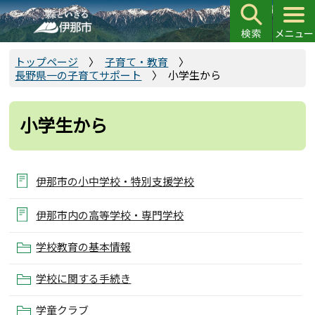
こ
の
ペ
ー
トップページ
子育て・教育
長野県一の子育てサポート
小学生から
ジ
の
先
小学生から
頭
で
す
伊那市の小中学校・特別支援学校
伊那市内の高等学校・専門学校
学校教育の基本情報
学校に関する手続き
学童クラブ