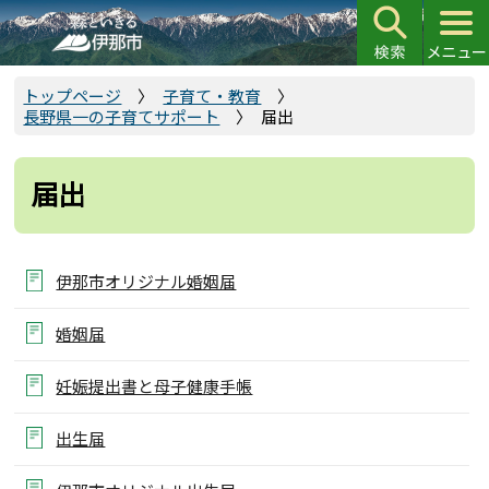
こ
の
ペ
ー
トップページ
子育て・教育
長野県一の子育てサポート
届出
ジ
の
先
届出
頭
で
す
伊那市オリジナル婚姻届
婚姻届
妊娠提出書と母子健康手帳
出生届