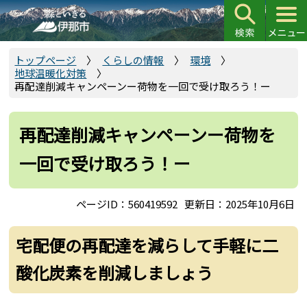
こ
の
ペ
ー
トップページ
くらしの情報
環境
地球温暖化対策
ジ
再配達削減キャンペーンー荷物を一回で受け取ろう！ー
の
先
頭
再配達削減キャンペーンー荷物を
で
一回で受け取ろう！ー
す
ページID：560419592
更新日：2025年10月6日
宅配便の再配達を減らして手軽に二
酸化炭素を削減しましょう