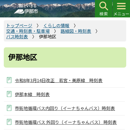
こ
の
ペ
ー
トップページ
くらしの情報
交通・時刻表・駐車場
路線図・時刻表
ジ
バス時刻表
伊那地区
の
先
頭
伊那地区
で
す
令和8年3月14日改正 若宮・美原線 時刻表
伊那本線 時刻表
市街地循環バス内回り（イーナちゃんバス）時刻表
市街地循環バス 外回り（イーナちゃんバス） 時刻表