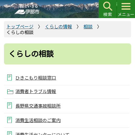
こ
の
ペ
ー
トップページ
くらしの情報
相談
くらしの相談
ジ
の
先
くらしの相談
頭
で
す
ひきこもり相談窓口
消費者トラブル情報
長野県交通事故相談所
消費生活相談のご案内
消費生活センターについて