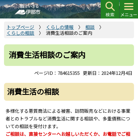
こ
の
ペ
ー
トップページ
くらしの情報
相談
くらしの相談
消費生活相談のご案内
ジ
の
先
消費生活相談のご案内
頭
で
ページID：784615355
更新日：2024年12月4日
す
消費生活の相談
多様化する悪質商法による被害、訪問販売などにおける事業
者とのトラブルなど消費生活に関する相談や、多重債務につ
いての相談を受付けます。
ご相談は、直接センターへお越しいただくか、お電話でご相