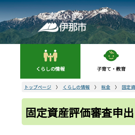
こ
の
ペ
ー
ジ
の
先
頭
くらしの情報
子育て・教育
で
す
トップページ
くらしの情報
税金
固定
固定資産評価審査申出