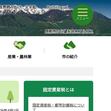
音声読み上げ・文字拡
Multilingual
大
メニュー
伊那市から望む中央アルプス
産業・農林業
市の紹介
固定資産税とは
固定資産税・都市計画税につい
て
26年4月1日