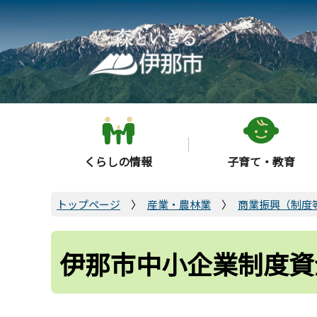
こ
の
ペ
ー
ジ
の
先
頭
くらしの情報
子育て・教育
で
す
トップページ
産業・農林業
商業振興（制度
伊那市中小企業制度資