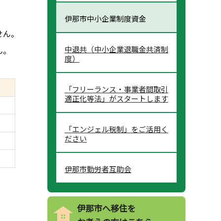
伊那市中小企業制度資金
せん。
中退共（中小企業退職金共済制
ん。
度）
「フリーランス・事業者間取引
適正化等法」がスタートします
「エンジェル税制」をご活用く
ださい
伊那市勤労者互助会
伊那市へ移住を