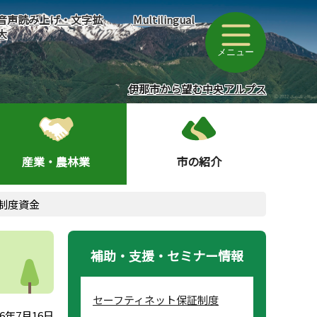
音声読み上げ・文字拡
Multilingual
大
メニュー
伊那市から望む中央アルプス
産業・農林業
市の紹介
制度資金
補助・支援・セミナー情報
セーフティネット保証制度
6年7月16日