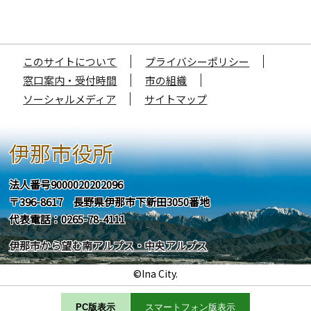
このサイトについて
プライバシーポリシー
窓口案内・受付時間
市の組織
ソーシャルメディア
サイトマップ
伊那市役所
法人番号9000020202096
〒396-8617 長野県伊那市下新田3050番地
代表電話：0265-78-4111
伊那市から望む南アルプス・中央アルプス
©Ina City.
PC版表示
スマートフォン版表示