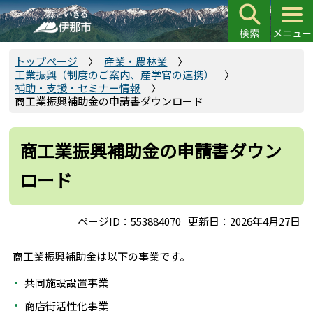
こ
の
ペ
ー
トップページ
産業・農林業
工業振興（制度のご案内、産学官の連携）
ジ
補助・支援・セミナー情報
の
商工業振興補助金の申請書ダウンロード
先
頭
商工業振興補助金の申請書ダウン
で
す
ロード
ページID：553884070
更新日：2026年4月27日
商工業振興補助金は以下の事業です。
共同施設設置事業
商店街活性化事業