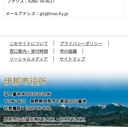
ファクス：0265-76-9117
メールアドレス：
gkj@inacity.jp
このサイトについて
プライバシーポリシー
窓口案内・受付時間
市の組織
ソーシャルメディア
サイトマップ
伊那市役所
法人番号9000020202096
〒396-8617 長野県伊那市下新田3050番地
代表電話：0265-78-4111
伊那市から望む南アルプス・中央アルプス