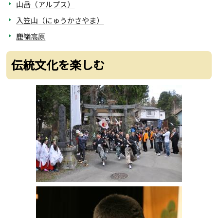
山岳（アルプス）
入笠山（にゅうかさやま）
鹿嶺高原
伝統文化を楽しむ