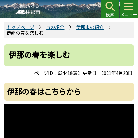
こ
の
ペ
ー
トップページ
市の紹介
伊那市の紹介
伊那の春を楽しむ
ジ
の
先
伊那の春を楽しむ
頭
で
ページID：634418692
更新日：2021年4月28日
す
伊那の春はこちらから