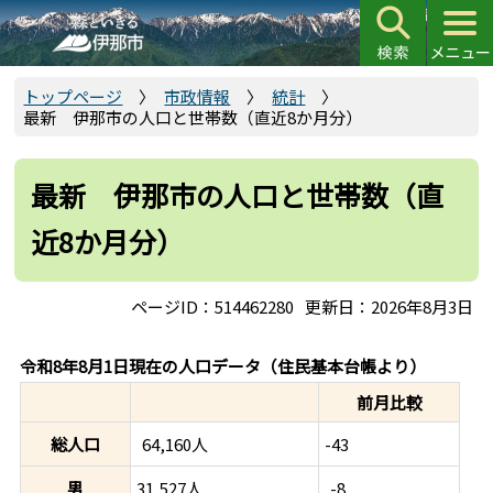
こ
の
ペ
ー
トップページ
市政情報
統計
最新 伊那市の人口と世帯数（直近8か月分）
ジ
の
先
最新 伊那市の人口と世帯数（直
頭
近8か月分）
で
す
ページID：514462280
更新日：2026年8月3日
令和8年8月1日現在の人口データ（住民基本台帳より）
前月比較
総人口
-43
64,160人
男
31,527人
-8