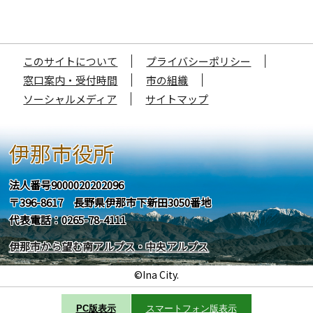
このサイトについて
プライバシーポリシー
窓口案内・受付時間
市の組織
ソーシャルメディア
サイトマップ
伊那市役所
法人番号9000020202096
〒396-8617 長野県伊那市下新田3050番地
代表電話：0265-78-4111
伊那市から望む南アルプス・中央アルプス
©Ina City.
PC版表示
スマートフォン版表示