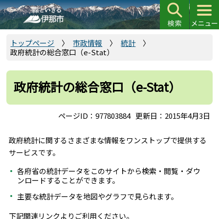
こ
の
ペ
ー
トップページ
市政情報
統計
政府統計の総合窓口（e-Stat）
ジ
の
先
政府統計の総合窓口（e-Stat）
頭
で
ページID：977803884
更新日：2015年4月3日
す
政府統計に関するさまざまな情報をワンストップで提供する
サービスです。
各府省の統計データをこのサイトから検索・閲覧・ダウ
ンロードすることができます。
主要な統計データを地図やグラフで見られます。
下記関連リンクよりご利用ください。