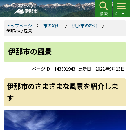
こ
の
ペ
ー
トップページ
市の紹介
伊那市の紹介
伊那市の風景
ジ
の
先
伊那市の風景
頭
で
ページID：143301943
更新日：2022年9月13日
す
伊那市のさまざまな風景を紹介しま
す