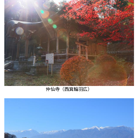
仲仙寺（西箕輪羽広）