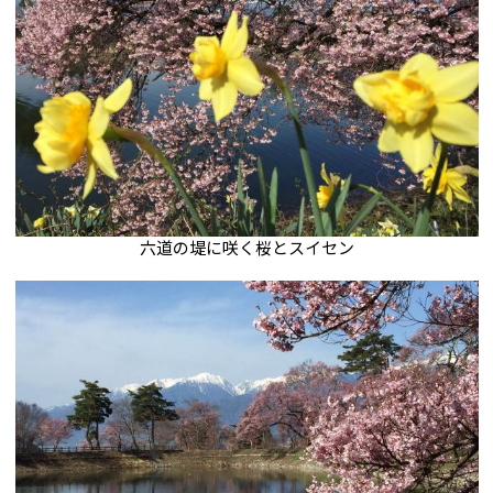
六道の堤に咲く桜とスイセン