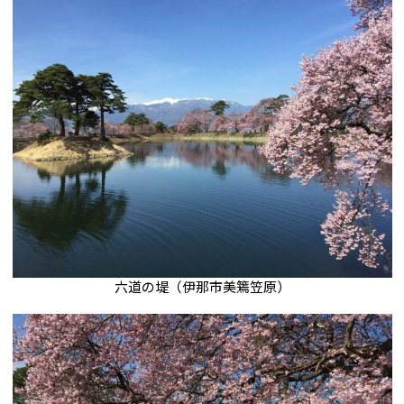
六道の堤（伊那市美篶笠原）