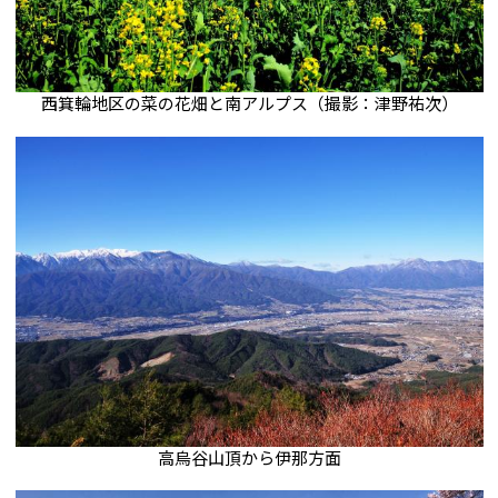
西箕輪地区の菜の花畑と南アルプス（撮影：津野祐次）
高烏谷山頂から伊那方面