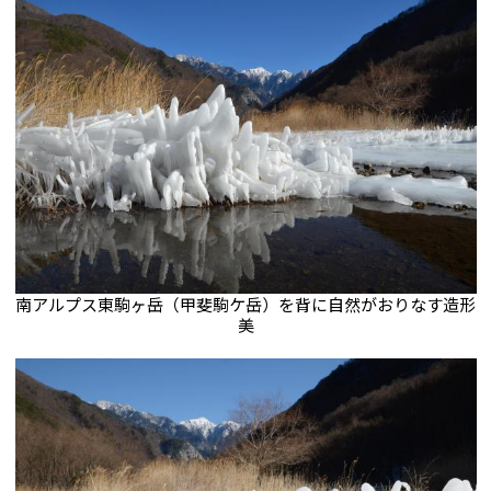
南アルプス東駒ヶ岳（甲斐駒ケ岳）を背に自然がおりなす造形
美