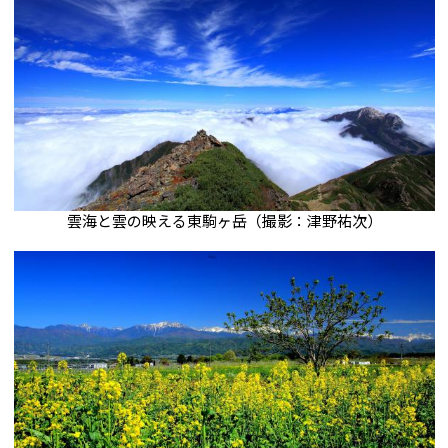
雲海と雲の映える東駒ヶ岳（撮影：津野祐次）