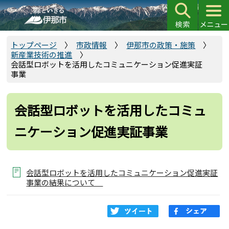
こ
の
ペ
ー
トップページ
市政情報
伊那市の政策・施策
新産業技術の推進
ジ
会話型ロボットを活用したコミュニケーション促進実証
の
事業
先
頭
会話型ロボットを活用したコミュ
で
す
ニケーション促進実証事業
会話型ロボットを活用したコミュニケーション促進実証
事業の結果について