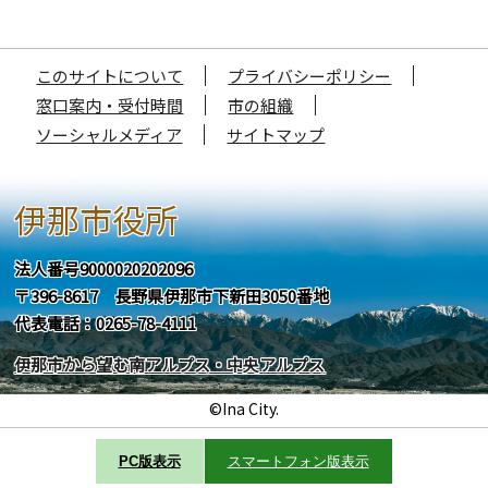
このサイトについて
プライバシーポリシー
窓口案内・受付時間
市の組織
ソーシャルメディア
サイトマップ
伊那市役所
法人番号9000020202096
〒396-8617 長野県伊那市下新田3050番地
代表電話：0265-78-4111
伊那市から望む南アルプス・中央アルプス
©Ina City.
PC版表示
スマートフォン版表示