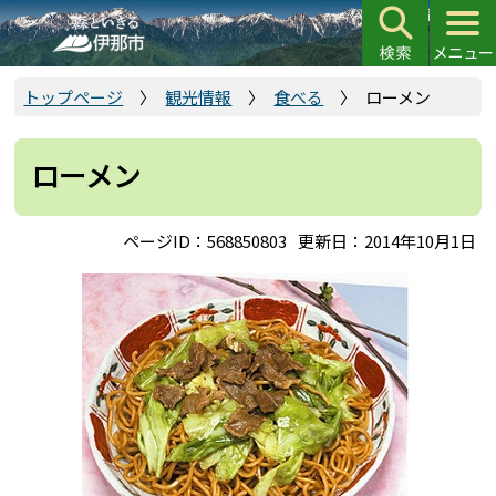
こ
の
ペ
ー
トップページ
観光情報
食べる
ローメン
ジ
の
ローメン
先
頭
で
ページID：568850803
更新日：2014年10月1日
す