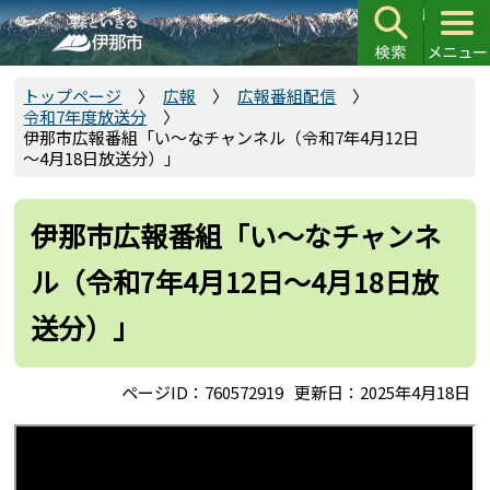
こ
の
ペ
ー
トップページ
広報
広報番組配信
令和7年度放送分
ジ
伊那市広報番組「い～なチャンネル（令和7年4月12日
の
～4月18日放送分）」
先
頭
伊那市広報番組「い～なチャンネ
で
す
ル（令和7年4月12日～4月18日放
送分）」
ページID：760572919
更新日：2025年4月18日